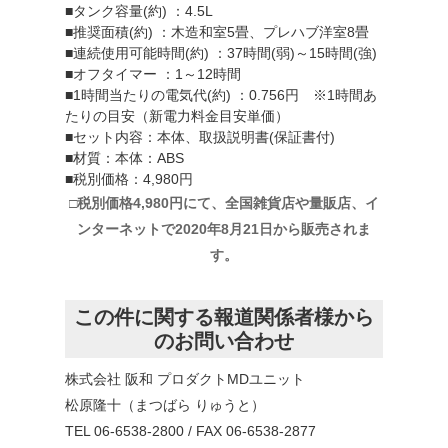
■タンク容量(約) ：4.5L
■推奨面積(約) ：木造和室5畳、プレハブ洋室8畳
■連続使用可能時間(約) ：37時間(弱)～15時間(強)
■オフタイマー ：1～12時間
■1時間当たりの電気代(約) ：0.756円 ※1時間あ
たりの目安（新電力料金目安単価）
■セット内容：本体、取扱説明書(保証書付)
■材質：本体：ABS
■税別価格：4,980円
□税別価格4,980円にて、全国雑貨店や量販店、イ
ンターネットで2020年8月21日から販売されま
す。
この件に関する報道関係者様から
のお問い合わせ
株式会社 阪和 プロダクトMDユニット
松原隆十（まつばら りゅうと）
TEL 06-6538-2800 / FAX 06-6538-2877