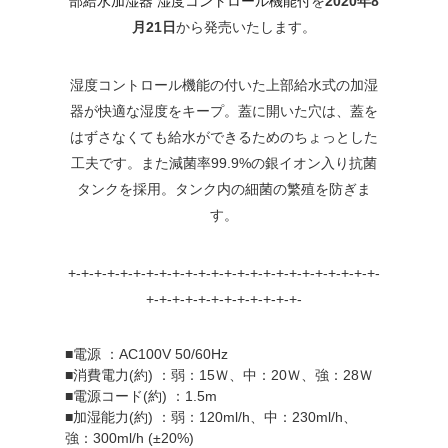
部給水加湿器 湿度コントロール機能付
を
2020年8
月21日
から発売いたします。
湿度コントロール機能の付いた上部給水式の加湿
器が快適な湿度をキープ。蓋に開いた穴は、蓋を
はずさなくても給水ができるためのちょっとした
工夫です。また減菌率99.9%の銀イオン入り抗菌
タンクを採用。タンク内の細菌の繁殖を防ぎま
す。
+-+-+-+-+-+-+-+-+-+-+-+-+-+-+-+-+-+-+-+-+-+-+-+-
+-+-+-+-+-+-+-+-+-+-+-+-
■電源 ：AC100V 50/60Hz
■消費電力(約) ：弱：15Ｗ、中：20Ｗ、強：28Ｗ
■電源コード(約) ：1.5m
■加湿能力(約) ：弱：120ml/h、中：230ml/h、
強：300ml/h (±20%)