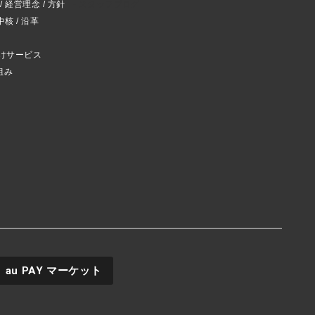
 経営理念 / 方針
スタッフブログ
中核 / 沿革
けサービス
組み
au PAY
マーケット