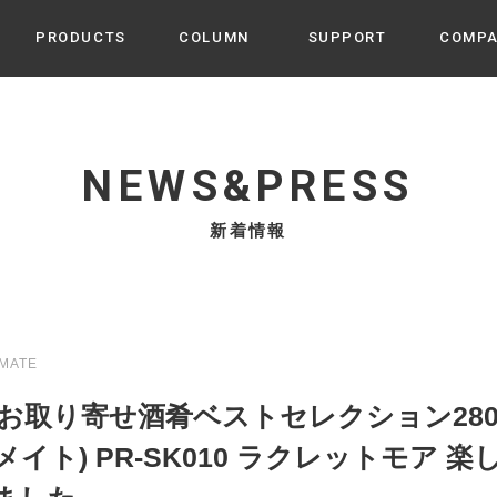
PRODUCTS
COLUMN
SUPPORT
COMP
カテゴリから選ぶ
家電
cyu
NEWS&PRESS
ーザー / ルームスプレー / ア
家事・生活雑貨
 etc
新着情報
UU
ルームフレグランス
 / スピーカー / モバイルバッ
 アダプター etc
ビューティー
s more
GE
PROFILE
家電 / 加湿器 / ハンディファ
デジタル雑貨
締役挨拶 / 経営理念 / 方針
会社概要 / 沿革
ーター etc
MATE
lus
ハンモック・ティピー・テン
 お取り寄せ酒肴ベストセレクション280
 / ティピー / テント etc
ライト・シーリングファン
ズメイト) PR-SK010 ラクレットモア
CHBeauty
バイク・アウトドア
/ 多機能ブラシ / ドライヤー