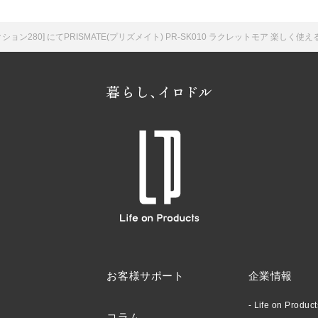
ン280] にてPRISMATE(プリズメイト) PR-SK010 ラクレットモア 楽しく
お客様サポート
企業情報
Life on Produ
コラム