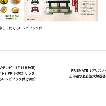
モア 楽しく使えるレシピブック付
テレビ）8月15日放送]
PRISMATE（プリズメ
ト）PR-SK023 サラダ
上部給水超音波式加湿器 LuL
るレシピブック付 が紹介