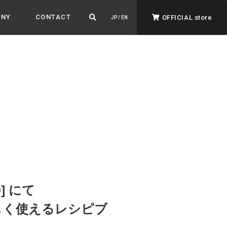
ANY
CONTACT
OFFICIAL store
JP / EN
ADVANTAGE&VISION
強みとビジョン
暮らし、イロドル
ト
] にて
 楽しく使えるレシピブ