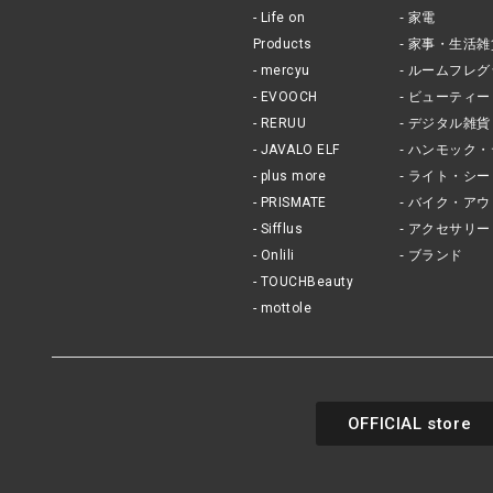
Life on
家電
Products
家事・生活雑
mercyu
ルームフレグ
EVOOCH
ビューティー
RERUU
デジタル雑貨
JAVALO ELF
ハンモック・
plus more
ライト・シー
PRISMATE
バイク・アウ
Sifflus
アクセサリー
Onlili
ブランド
TOUCHBeauty
mottole
OFFICIAL store