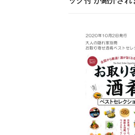
ック付 が紹介され
mottole
B to B SERVICE
SDGs
法人のお客様向けサービス
SDG