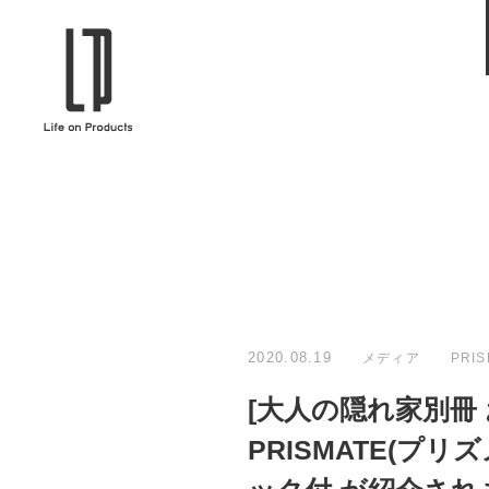
ブランドから選ぶ
企業情報TOPへ
Life on Products
mer
冷凍庫 / 掃除用品 / 加湿器 / ハンディ
ディフュ
ファン / ヒーター etc
ロマオイル
EVOOCH
RER
美顔器 / フェイススチーマー / ヘッド
イヤホン
スパ / EMS機器 etc
テリー /
JAVALO ELF
plu
ABOUT US
MESSA
シーリングファン / ペンダントライト
キッチン
Life on Productsについて
代表取
/ インテリアライト / 電球 etc
ン / ヒ
2020.08.19
メディア
PRIS
PRISMATE
Siff
[大人の隠れ家別冊
キッチン家電 / 加湿器 / ハンディファ
ハンモック
ン / ヒーター etc
PRISMATE(プリ
Onlili
TOU
陶器エコ加湿器 etc
美顔器 