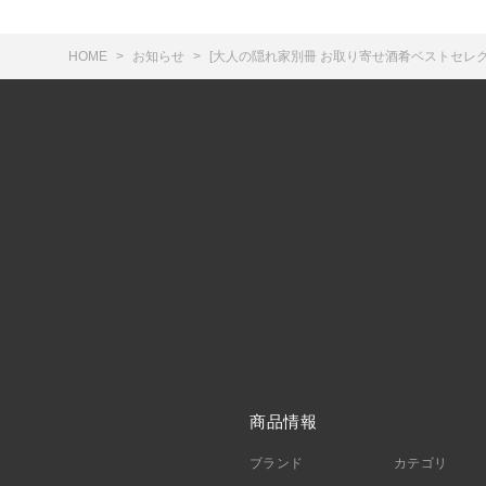
HOME
お知らせ
[大人の隠れ家別冊 お取り寄せ酒肴ベストセレクショ
商品情報
ブランド
カテゴリ