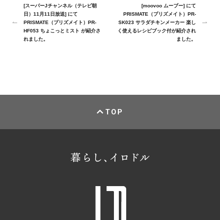
[スーパーJチャンネル（テレビ朝
[moovoo ムーブー] にて
日）11月11日放送] にて
PRISMATE（プリズメイト）PR-
PRISMATE（プリズメイト）PR-
SK023 サラダチキンメーカー 楽し
HF053 ちょこっとミスト が紹介さ
く使えるレシピブック付が紹介され
れました。
ました。
TOP