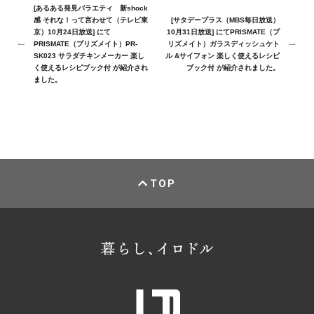
[あるある発見バラエティ 新shock
感 それな！って言わせて（テレビ東
[サタデープラス（MBS毎日放送）
京）10月24日放送] にて
10月31日放送] にてPRISMATE（プ
PRISMATE（プリズメイト）PR-
リズメイト）ガラスディッシュケト
SK023 サラダチキンメーカー 楽し
ル &サイフォン 楽しく使えるレシピ
く使えるレシピブック付 が紹介され
ブック付 が紹介されました。
ました。
TOP