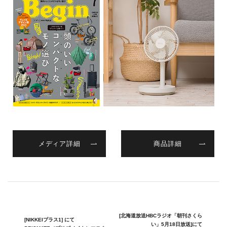
メディア詳細
商品詳細
[北海道放送HBCラジオ「朝刊さくら
[NIKKEIプラス1] にて
い」5月18日放送]にて