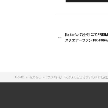
[la farfar 7月号] にて
スクエアーファン PR-F0
HOME
お知らせ
[フジテレビ 「めざましどようび」5月29日放送]