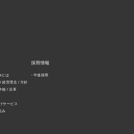
採用情報
ctsとは
中途採用
 経営理念 / 方針
スタッフブログ
中核 / 沿革
けサービス
組み