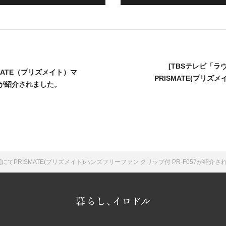
[TBSテレビ「ラ
PRISMATE（プリズメイト）マ
PRISMATE(プリズ
64が紹介されました。
にてPRISMATE(プリズメイト)ハンズフリーファン クリップ付 PR-F057が紹介さ