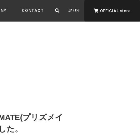
ANY
CONTACT
OFFICIAL store
JP / EN
ADVANTAGE&VISION
強みとビジョン
暮らし、イロドル
ト
MATE(プリズメイ
ました。