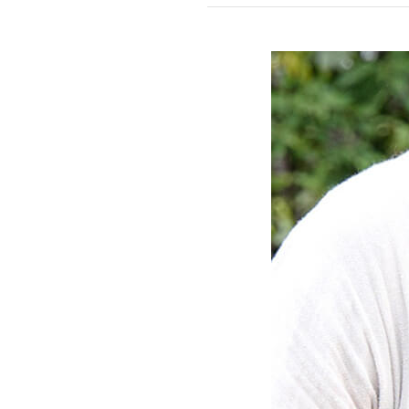
mottole
B to B SERVICE
SDGs
法人のお客様向けサービス
SDG