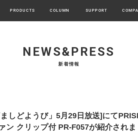
PRODUCTS
COLUMN
SUPPORT
COMP
カテゴリから選ぶ
家電
cyu
NEWS&PRESS
ーザー / ルームスプレー / ア
家事・生活雑貨
 etc
新着情報
UU
ルームフレグランス
 / スピーカー / モバイルバッ
 アダプター etc
ビューティー
s more
GE
PROFILE
家電 / 加湿器 / ハンディファ
デジタル雑貨
締役挨拶 / 経営理念 / 方針
会社概要 / 沿革
ーター etc
lus
ハンモック・ティピー・テン
ましどようび」5月29日放送]にてPRIS
 / ティピー / テント etc
ライト・シーリングファン
ン クリップ付 PR-F057が紹介され
CHBeauty
バイク・アウトドア
/ 多機能ブラシ / ドライヤー