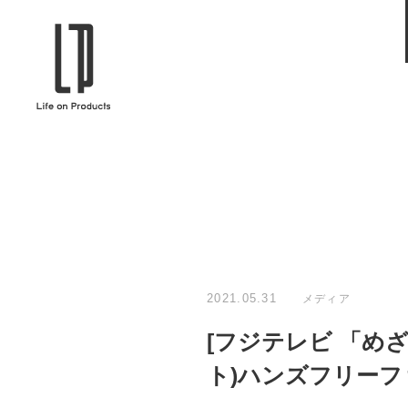
ブランドから選ぶ
企業情報TOPへ
Life on Products
mer
冷凍庫 / 掃除用品 / 加湿器 / ハンディ
ディフュ
ファン / ヒーター etc
ロマオイル
EVOOCH
RER
美顔器 / フェイススチーマー / ヘッド
イヤホン
スパ / EMS機器 etc
テリー /
JAVALO ELF
plu
ABOUT US
MESSA
シーリングファン / ペンダントライト
キッチン
Life on Productsについて
代表取
/ インテリアライト / 電球 etc
ン / ヒ
2021.05.31
メディア
PRISMATE
Siff
[フジテレビ 「めざ
キッチン家電 / 加湿器 / ハンディファ
ハンモック
ン / ヒーター etc
ト)ハンズフリーファ
Onlili
TOU
陶器エコ加湿器 etc
美顔器 