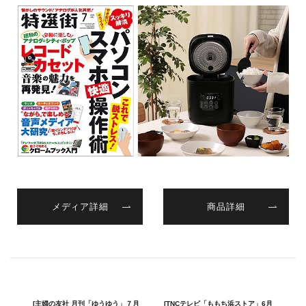
メディア詳細
商品詳細
[主婦の友社 月刊「ゆうゆう」７月
[TNCテレビ「ももち浜ストア」6月