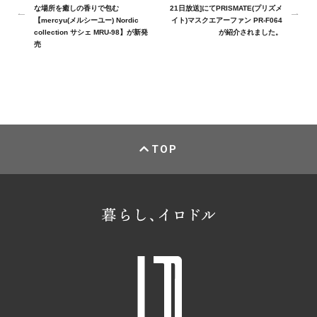
な場所を癒しの香りで包む
21日放送]にてPRISMATE(プリズメ
【mercyu(メルシーユー) Nordic
イト)マスクエアーファン PR-F064
collection サシェ MRU-98】が新発
が紹介されました。
売
TOP