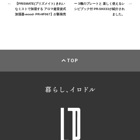
【PRISMATE(プリズメイト) きれい
ー 3種のプレートと 楽しく使えるレ
なミストで加湿する アロマ超音波式
シピブック付 PR-SK033が紹介され
加湿器-wood- PR-HF067】が新発売
ました。
TOP