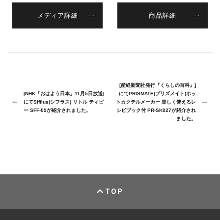
メディア詳細
商品詳細
[産経新聞社発行『くらしの百科』]
[NHK「おはよう日本」11月5日放送]
にてPRISMATE(プリズメイト)ホッ
にてSifflus(シフラス) リトル ティピ
トカクテルメーカー 楽しく使えるレ
ー SFF-09が紹介されました。
シピブック付 PR-SK027が紹介され
ました。
TOP