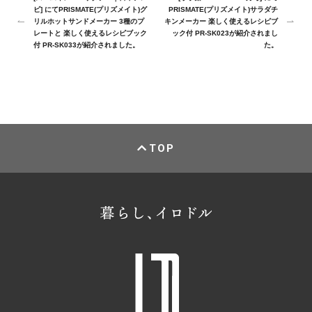
ビ] にてPRISMATE(プリズメイト)グ
PRISMATE(プリズメイト)サラダチ
リルホットサンドメーカー 3種のプ
キンメーカー 楽しく使えるレシピブ
レートと 楽しく使えるレシピブック
ック付 PR-SK023が紹介されまし
付 PR-SK033が紹介されました。
た。
TOP