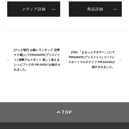
メディア詳細
商品詳細
[テレビ朝日 お願いランキング 忌憚
[TBS 「まるっとサタデー」] にて
ナク蔵] にてPRISMATE(プリズメイ
PRISMATE(プリズメイト) コードレ
ト) 発酵グルメポット 楽しく使える
スオートマルチナイフ PR-SK038が
レシピブック付 PR-SK007が紹介さ
紹介されました。
れました。
TOP