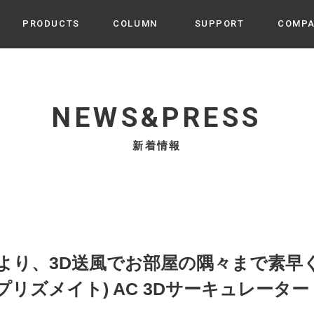
PRODUCTS
COLUMN
SUPPORT
COMP
カテゴリから選ぶ
家電
cyu
NEWS&PRESS
ーザー / ルームスプレー / ア
家事・生活雑貨
 etc
新着情報
UU
ルームフレグランス
 / スピーカー / モバイルバッ
 アダプター etc
ビューティー
s more
GE
PROFILE
家電 / 加湿器 / ハンディファ
デジタル雑貨
締役挨拶 / 経営理念 / 方針
会社概要 / 沿革
ーター etc
lus
ハンモック・ティピー・テン
(金)より、3D送風でお部屋の隅々まで素
 / ティピー / テント etc
ライト・シーリングファン
(プリズメイト) AC 3Dサーキュレーター 
CHBeauty
バイク・アウトドア
/ 多機能ブラシ / ドライヤー