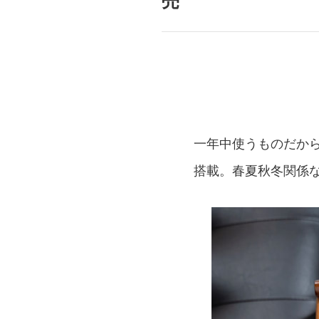
売
mottole
B to B SERVICE
SDGs
法人のお客様向けサービス
SDG
一年中使うものだか
搭載。春夏秋冬関係