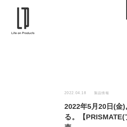
ブランドから選ぶ
企業情報TOPへ
Life on Products
mer
冷凍庫 / 掃除用品 / 加湿器 / ハンディ
ディフュ
ファン / ヒーター etc
ロマオイル
EVOOCH
RER
美顔器 / フェイススチーマー / ヘッド
イヤホン
スパ / EMS機器 etc
テリー /
JAVALO ELF
plu
ABOUT US
MESSA
シーリングファン / ペンダントライト
キッチン
Life on Productsについて
代表取
/ インテリアライト / 電球 etc
ン / ヒ
2022.04.18
製品情報
PRISMATE
Siff
2022年5月20日
キッチン家電 / 加湿器 / ハンディファ
ハンモック
ン / ヒーター etc
る。【PRISMATE
Onlili
TOU
陶器エコ加湿器 etc
美顔器 