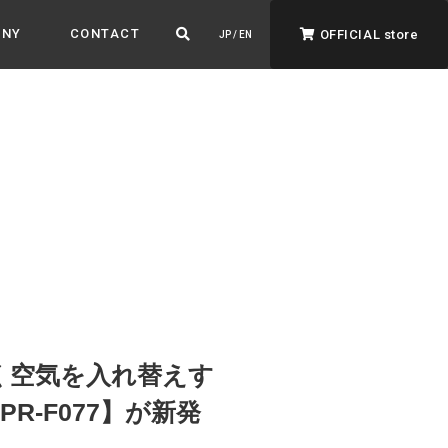
ANY
CONTACT
OFFICIAL store
JP / EN
ADVANTAGE&VISION
強みとビジョン
暮らし、イロドル
ト
早く空気を入れ替えす
PR-F077】が新発