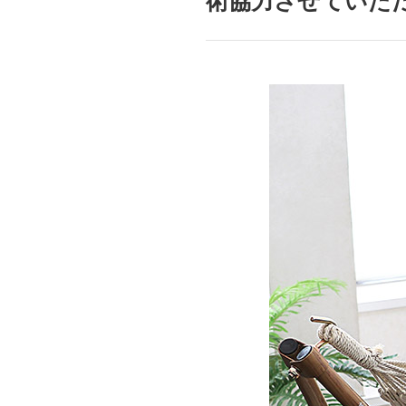
術協力させていた
mottole
B to B SERVICE
SDGs
法人のお客様向けサービス
SDG