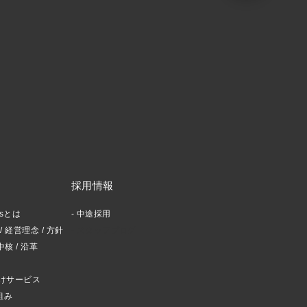
採用情報
ctsとは
中途採用
 経営理念 / 方針
スタッフブログ
中核 / 沿革
けサービス
組み