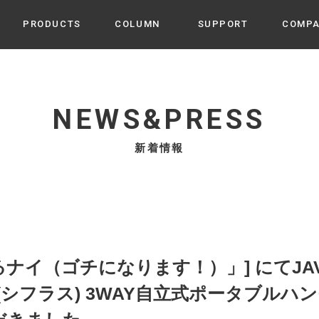
PRODUCTS
COLUMN
SUPPORT
COMP
カテゴリから選ぶ
家電
cyu
NEWS&PRESS
ーザー / ルームスプレー / ア
家事・生活雑貨
 etc
新着情報
UU
ルームフレグランス
 / スピーカー / モバイルバッ
 アダプター etc
ビューティー
s more
GE
PROFILE
家電 / 加湿器 / ハンディファ
デジタル雑貨
締役挨拶 / 経営理念 / 方針
会社概要 / 沿革
ーター etc
lus
ハンモック・ティピー・テン
イ（ゴチになります！）」] にてJAVA
 / ティピー / テント etc
ライト・シーリングファン
us(シフラス) 3WAY自立式ポータブルハン
CHBeauty
バイク・アウトドア
/ 多機能ブラシ / ドライヤー