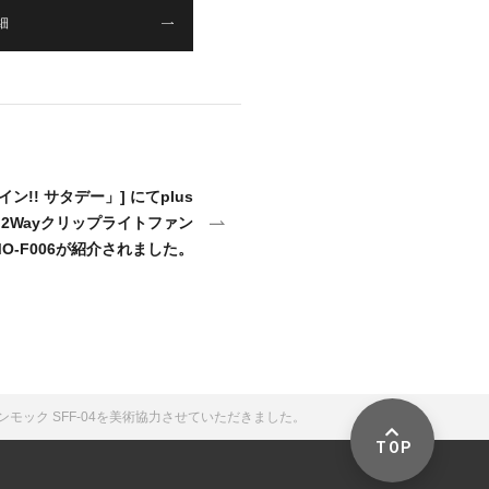
細
!! サタデー」] にてplus
式 2Wayクリップライトファン
MO-F006が紹介されました。
ルハンモック SFF-04を美術協力させていただきました。
TOP