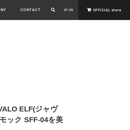
ANY
CONTACT
OFFICIAL store
JP / EN
ADVANTAGE&VISION
強みとビジョン
暮らし、イロドル
ト
LO ELF(ジャヴ
モック SFF-04を美