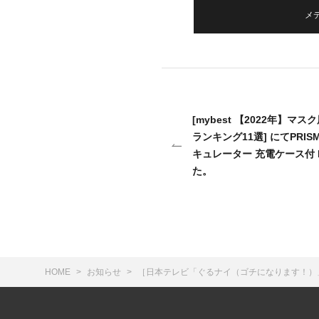
メ
[mybest 【2022年】
ランキング11選] にてPRIS
キュレーター 充電ケース付 P
た。
HOME
お知らせ
［日本テレビ「ぐるナイ（ゴチになります！）」] に