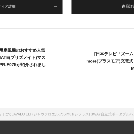
ディア詳細
商品詳
マスク用扇風機のおすすめ人気
[日本テレビ「ズームイン
MATE(プリズメイト)マス
more(プラスモア)充電
R-F075が紹介されまし
てJAVALO ELF(ジャヴァロエルフ)Sifflus(シフラス) 3WAY自立式ポータブ