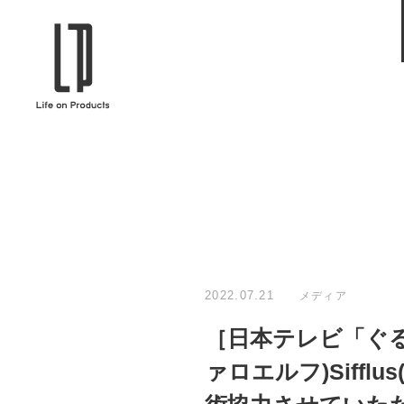
ブランドから選ぶ
企業情報TOPへ
Life on Products
mer
冷凍庫 / 掃除用品 / 加湿器 / ハンディ
ディフュ
ファン / ヒーター etc
ロマオイル
EVOOCH
RER
美顔器 / フェイススチーマー / ヘッド
イヤホン
スパ / EMS機器 etc
テリー /
JAVALO ELF
plu
ABOUT US
MESSA
シーリングファン / ペンダントライト
キッチン
Life on Productsについて
代表取
/ インテリアライト / 電球 etc
ン / ヒ
2022.07.21
メディア
PRISMATE
Siff
［日本テレビ「ぐるナ
キッチン家電 / 加湿器 / ハンディファ
ハンモック
ン / ヒーター etc
ァロエルフ)Siffl
Onlili
TOU
陶器エコ加湿器 etc
美顔器 