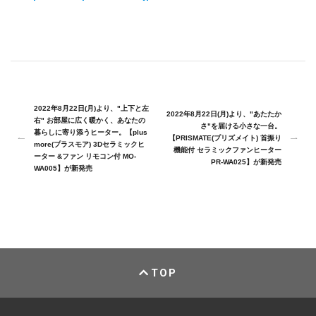
2022年8月22日(月)より、"上下と左
2022年8月22日(月)より、"あたたか
右" お部屋に広く暖かく、あなたの
さ"を届ける小さな一台。
暮らしに寄り添うヒーター。【plus
【PRISMATE(プリズメイト) 首振り
more(プラスモア) 3Dセラミックヒ
機能付 セラミックファンヒーター
ーター &ファン リモコン付 MO-
PR-WA025】が新発売
WA005】が新発売
TOP