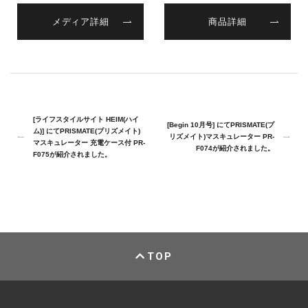
メディア詳細
商品詳細
[ライフスタイルサイト HEIM(ハイ
[Begin 10月号] にてPRISMATE(プ
ム)] にてPRISMATE(プリズメイト)
リズメイト)マスキュレーター PR-
マスキュレーター 充電ケース付 PR-
F074が紹介されました。
F075が紹介されました。
TOP