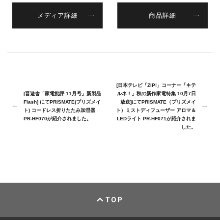
メディア詳細
商品詳細
[日本テレビ「ZIP!」コーナー「キテ
[晋遊舎「家電批評 11月号」新製品
ルネ！」秋の新作家電特集 10月7日
Flash] にてPRISMATE(プリズメイ
放送]にてPRISMATE（プリズメイ
ト) コードレス折りたたみ加湿器
ト）ミストディフューザー アロマ＆
PR-HF070が紹介されました。
LEDライト PR-HF071が紹介されま
した。
TOP