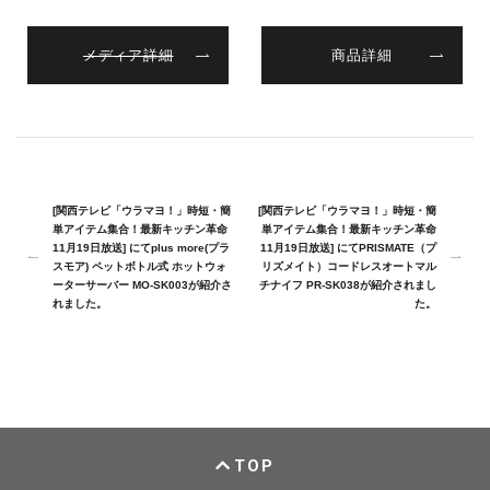
メディア詳細
商品詳細
[関西テレビ「ウラマヨ！」時短・簡
[関西テレビ「ウラマヨ！」時短・簡
単アイテム集合！最新キッチン革命
単アイテム集合！最新キッチン革命
11月19日放送] にてplus more(プラ
11月19日放送] にてPRISMATE（プ
スモア) ペットボトル式 ホットウォ
リズメイト）コードレスオートマル
ーターサーバー MO-SK003が紹介さ
チナイフ PR-SK038が紹介されまし
れました。
た。
TOP