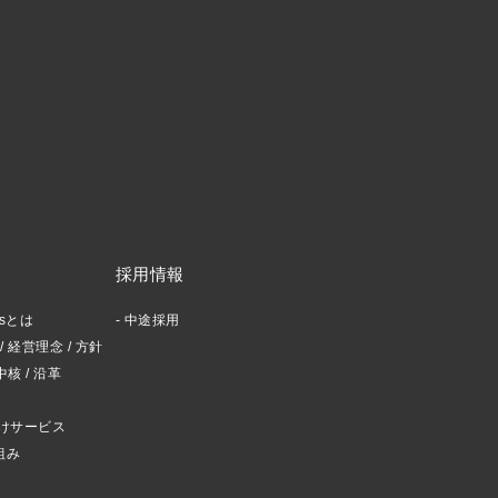
採用情報
ctsとは
中途採用
 経営理念 / 方針
スタッフブログ
中核 / 沿革
けサービス
組み