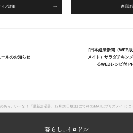
ディア詳細
商品詳
[日本経済新聞（WEB版）
ュールのお知らせ
メイト）サラダチキンメ
るWEBレシピ付 P
ら、いーな ！「最新加湿器」12月20日放送] にてPRISMATE(プリズメイト) コ