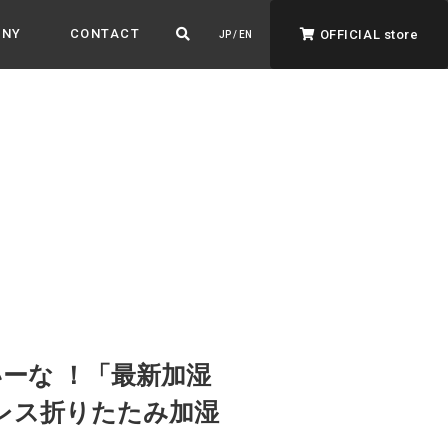
ANY
CONTACT
OFFICIAL store
JP / EN
ADVANTAGE&VISION
強みとビジョン
暮らし、イロドル
ト
ーな ！「最新加湿
ードレス折りたたみ加湿