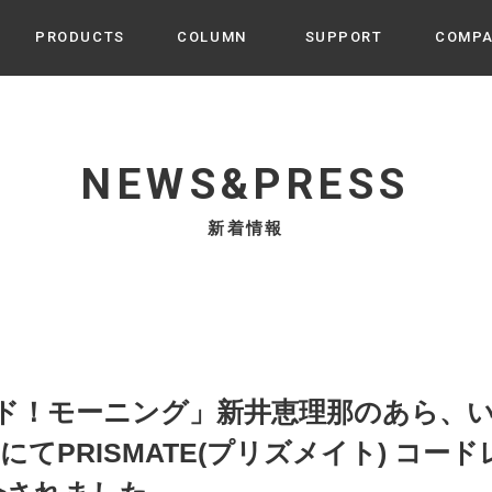
PRODUCTS
COLUMN
SUPPORT
COMP
カテゴリから選ぶ
家電
cyu
NEWS&PRESS
ーザー / ルームスプレー / ア
家事・生活雑貨
 etc
新着情報
UU
ルームフレグランス
 / スピーカー / モバイルバッ
 アダプター etc
ビューティー
s more
GE
PROFILE
家電 / 加湿器 / ハンディファ
デジタル雑貨
締役挨拶 / 経営理念 / 方針
会社概要 / 沿革
ーター etc
lus
ハンモック・ティピー・テン
ド！モーニング」新井恵理那のあら、い
 / ティピー / テント etc
ライト・シーリングファン
] にてPRISMATE(プリズメイト) コ
CHBeauty
バイク・アウトドア
/ 多機能ブラシ / ドライヤー