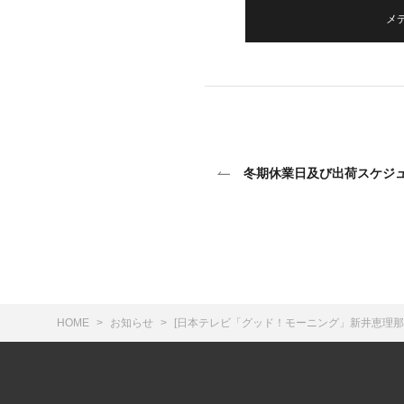
メ
冬期休業日及び出荷スケジ
HOME
お知らせ
[日本テレビ「グッド！モーニング」新井恵理那のあ