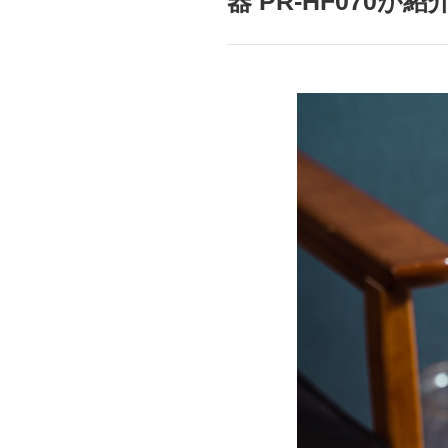
器 PR-HF070が
mottole
B to B SERVICE
SDGs
法人のお客様向けサービス
SDG