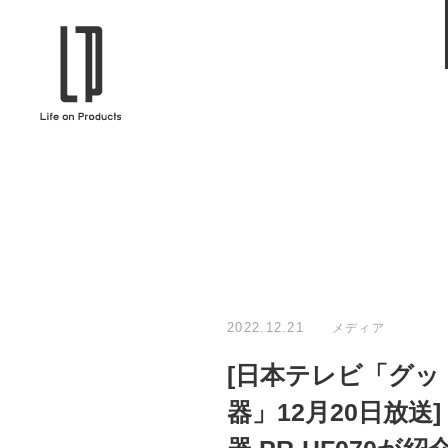
ブランドから選ぶ
企業情報TOPへ
Life on Products
mer
冷凍庫 / 掃除用品 / 加湿器 / ハンディ
ディフュ
ファン / ヒーター etc
ロマオイル
EVOOCH
RER
美顔器 / フェイススチーマー / ヘッド
イヤホン
スパ / EMS機器 etc
テリー /
JAVALO ELF
plu
ABOUT US
MESSA
シーリングファン / ペンダントライト
キッチン
Life on Productsについて
代表取
/ インテリアライト / 電球 etc
ン / ヒ
2022.12.21
メディア
PRISMATE
Siff
[日本テレビ「グッ
キッチン家電 / 加湿器 / ハンディファ
ハンモック
ン / ヒーター etc
器」12月20日放送
Onlili
TOU
陶器エコ加湿器 etc
美顔器 