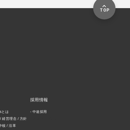
TOP
採用情報
ctsとは
中途採用
 経営理念 / 方針
スタッフブログ
中核 / 沿革