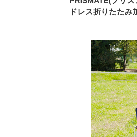
PRISMATE(プ
mottole
ドレス折りたたみ加湿
B to B SERVICE
SDGs
法人のお客様向けサービス
SDG