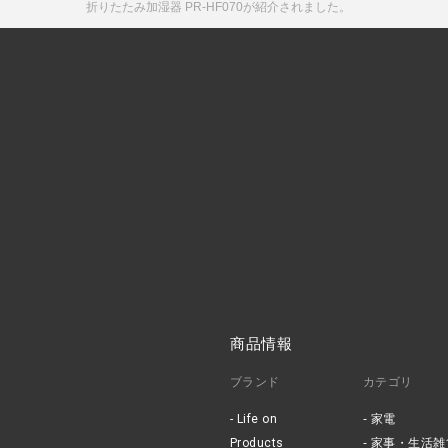
折りたたみ加湿器 PR-HF070が紹介されました。
商品情報
ブランド
カテゴリ
Life on
家電
Products
家事・生活雑