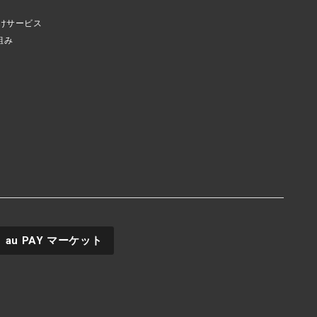
けサービス
組み
au PAY
マーケット