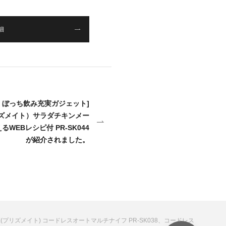
細
」ぼっち飲み充実ガジェット]
プリズメイト）サラダチキンメー
WEBレシピ付 PR-SK044
が紹介されました。
TE(プリズメイト) コードレスオートマルチナイフ PR-SK038、コードレス