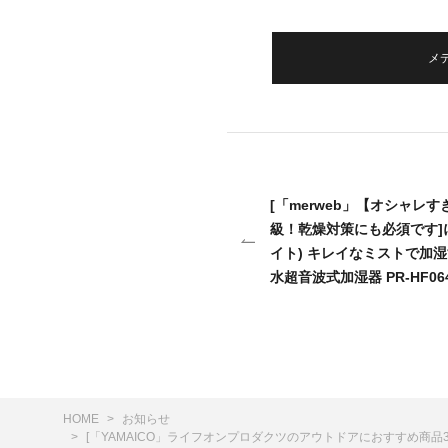
メ
[「merweb」【オシャレ
級！乾燥対策にも必須です]に
イト) キレイなミストで加湿
水超音波式加湿器 PR-HF
HOME
お知らせ
[「YAMAICO」ライフオンプロダクツのアウトドアにおすすめ商品3選！]