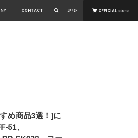
ANY
CONTACT
OFFICIAL store
JP / EN
ADVANTAGE&VISION
強みとビジョン
暮らし、イロドル
ト
すめ商品3選！]に
F-51、