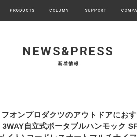
PRODUCTS
COLUMN
SUPPORT
COMP
カテゴリから選ぶ
家電
cyu
NEWS&PRESS
ーザー / ルームスプレー / ア
家事・生活雑貨
 etc
新着情報
UU
ルームフレグランス
 / スピーカー / モバイルバッ
 アダプター etc
ビューティー
s more
GE
PROFILE
家電 / 加湿器 / ハンディファ
デジタル雑貨
締役挨拶 / 経営理念 / 方針
会社概要 / 沿革
ーター etc
lus
ハンモック・ティピー・テン
」ライフオンプロダクツのアウトドアにおす
 / ティピー / テント etc
ライト・シーリングファン
ラス) 3WAY自立式ポータブルハンモック SF
CHBeauty
バイク・アウトドア
/ 多機能ブラシ / ドライヤー