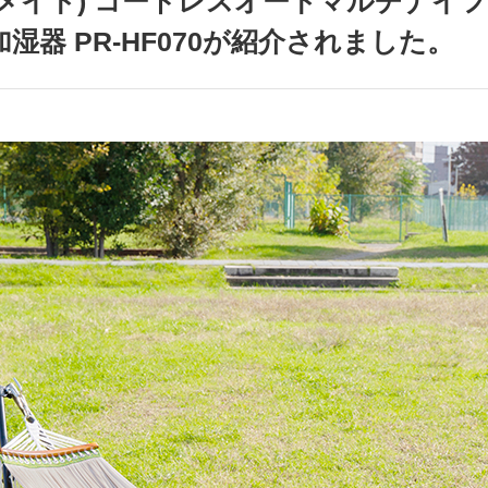
リズメイト) コードレスオートマルチナイフ 
器 PR-HF070が紹介されました。
アクセサリー・消耗品
ブランド
sへの取り組み