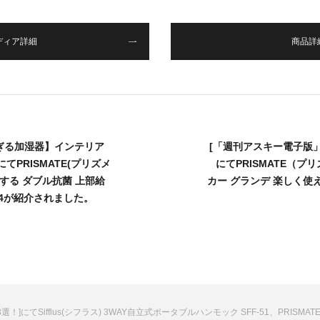
ディア詳細
商品詳
すぎる加湿器】インテリア
[「週刊アスキー電子版
てPRISMATE(プリズメ
にてPRISMATE（
する ダブル抗菌 上部給
カー グランデ 楽しく使える
064が紹介されました。
にてSifflus(シフラス) 3WAY自立式ポータブルハンモック SFF-51、PRISMA