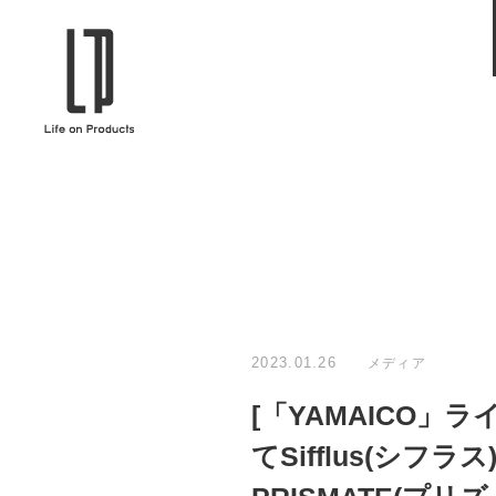
ブランドから選ぶ
企業情報TOPへ
Life on Products
mer
冷凍庫 / 掃除用品 / 加湿器 / ハンディ
ディフュ
ファン / ヒーター etc
ロマオイル
EVOOCH
RER
美顔器 / フェイススチーマー / ヘッド
イヤホン
スパ / EMS機器 etc
テリー /
JAVALO ELF
plu
ABOUT US
MESSA
シーリングファン / ペンダントライト
キッチン
Life on Productsについて
代表取
/ インテリアライト / 電球 etc
ン / ヒ
2023.01.26
メディア
PRISMATE
Siff
[「YAMAICO
キッチン家電 / 加湿器 / ハンディファ
ハンモック
ン / ヒーター etc
てSifflus(シフ
Onlili
TOU
陶器エコ加湿器 etc
美顔器 