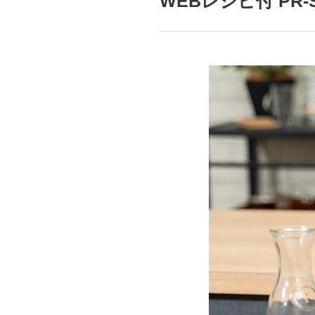
WEBレシピ付 PR
mottole
B to B SERVICE
SDGs
法人のお客様向けサービス
SDG