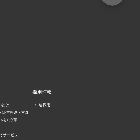
採用情報
ctsとは
中途採用
 経営理念 / 方針
スタッフブログ
中核 / 沿革
けサービス