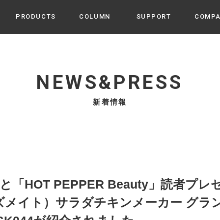
PRODUCTS
COLUMN
SUPPORT
COMP
カテゴリから選ぶ
家電
cyu
NEWS&PRESS
ーザー / ルームスプレー / ア
家事・生活雑貨
 etc
新着情報
UU
ルームフレグランス
 / スピーカー / モバイルバッ
 アダプター etc
ビューティー
s more
GE
PROFILE
家電 / 加湿器 / ハンディファ
デジタル雑貨
締役挨拶 / 経営理念 / 方針
会社概要 / 沿革
ーター etc
lus
ハンモック・ティピー・テン
」と「HOT PEPPER Beauty」読者プレ
 / ティピー / テント etc
ライト・シーリングファン
プリズメイト）サラダチキンメーカー グラ
CHBeauty
バイク・アウトドア
/ 多機能ブラシ / ドライヤー