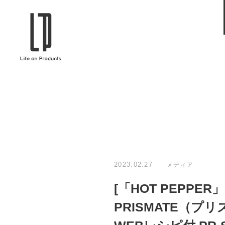
ブランドから選ぶ
企業情報TOPへ
Life on Products
mer
冷凍庫 / 掃除用品 / 加湿器 / ハンディ
ディフュ
ファン / ヒーター etc
ロマオイル
EVOOCH
RER
美顔器 / フェイススチーマー / ヘッド
イヤホン
スパ / EMS機器 etc
テリー /
JAVALO ELF
plu
ABOUT US
MESSA
シーリングファン / ペンダントライト
キッチン
Life on Productsについて
代表取
/ インテリアライト / 電球 etc
ン / ヒ
2023.02.27
メディア
PRISMATE
Siff
[「HOT PEPPER
キッチン家電 / 加湿器 / ハンディファ
ハンモック
ン / ヒーター etc
PRISMATE（
Onlili
TOU
陶器エコ加湿器 etc
美顔器 