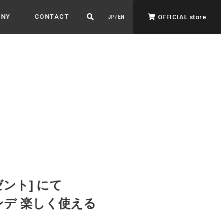
ANY
CONTACT
OFFICIAL store
JP / EN
ADVANTAGE&VISION
強みとビジョン
暮らし、イロドル
ト
ゼント] にて
ンデ 楽しく使える