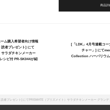
商品詳
イホーム購入希望者向け情報
[「LDK」4月号連載コ
号 読者プレゼント] にて
チャー」] にてmer
ト）サラダチキンメーカー
Collection ハーバリ
シピ付 PR-SK044が紹
Beauty」読者プレゼント] にてPRISMATE（プリズメイト）サラダチキンメーカー グラ