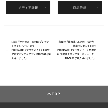
メディア詳細
商品詳細
[花王「サクセス」Twitterプレゼン
[宝島社「田舎暮らしの本」6月号
トキャンペーン] にて
読者プレゼント] にて
PRISMATE（プリズメイト）3WAY
PRISMATE（プリズメイト）防塵防
アロマハンディファン PR-F081が紹
水 充電式クリップサーキュレーター
介されました。
PR-F091が紹介されました。
TOP