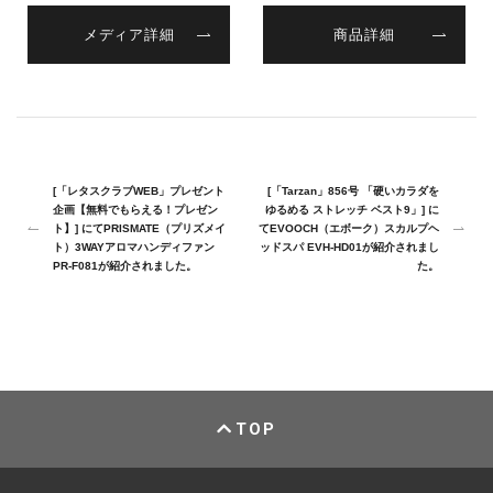
メディア詳細
商品詳細
[「レタスクラブWEB」プレゼント
[「Tarzan」856号 「硬いカラダを
企画【無料でもらえる！プレゼン
ゆるめる ストレッチ ベスト9」] に
ト】] にてPRISMATE（プリズメイ
てEVOOCH（エボーク）スカルプヘ
ト）3WAYアロマハンディファン
ッドスパ EVH-HD01が紹介されまし
PR-F081が紹介されました。
た。
TOP