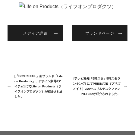
メディア詳細
ブランドページ
[「BCN RETAIL」新ブランド「Life
[テレビ愛知「5時スタ」5時スタラ
on Products」、デザイン家電6ア
ンキング] にてPRISMATE（プリズ
イテム] にてLife on Products（ラ
メイト）3WAYスリムデスクファン
イフオンプロダクツ）が紹介されま
PR-F082が紹介されました。
した。