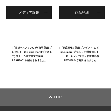
メディア詳細
商品詳細
[「日経ヘルス」2023年秋号 読者プ
[「家庭画報」読者プレゼント] にて
レゼント ] にてplus more(プラスモ
plus more(プラスモア)湿度コント
ア) スチーム式アロマ加湿器
ロール ハイブリッド式加湿器
PBAHF001が紹介されました。
PEXHF004が紹介されました。
TOP