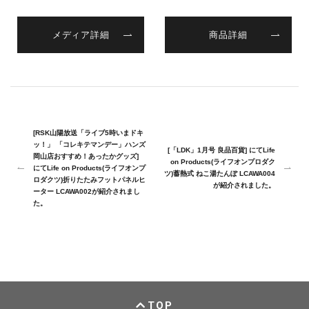
メディア詳細
商品詳細
[RSK山陽放送「ライブ5時いまドキ
ッ！」 「コレキテマンデー」ハンズ
[「LDK」1月号 良品百貨] にてLife
岡山店おすすめ！あったかグッズ]
on Products(ライフオンプロダク
にてLife on Products(ライフオンプ
ツ)蓄熱式 ねこ湯たんぽ LCAWA004
ロダクツ)折りたたみフットパネルヒ
が紹介されました。
ーター LCAWA002が紹介されまし
た。
TOP