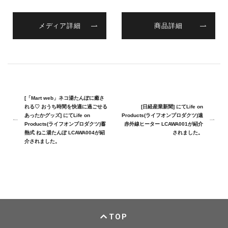
メディア詳細
商品詳細
[「Mart web」ネコ湯たんぽに癒さ
れる♡ おうち時間を快適に過ごせる
[日経産業新聞] にてLife on
あったかグッズ] にてLife on
Products(ライフオンプロダクツ)遠
Products(ライフオンプロダクツ)蓄
赤外線ヒーター LCAWA001が紹介
熱式 ねこ湯たんぽ LCAWA004が紹
されました。
介されました。
TOP