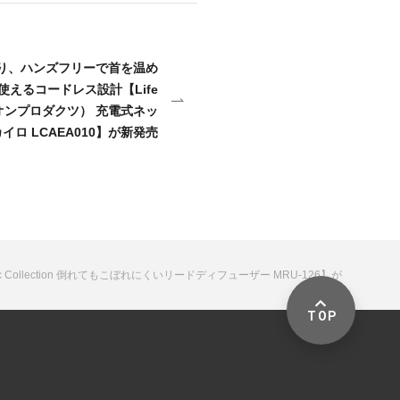
）より、ハンズフリーで首を温め
えるコードレス設計【Life
イフオンプロダクツ） 充電式ネッ
イロ LCAEA010】が新発売
llection 倒れてもこぼれにくいリードディフューザー MRU-126】が
TOP