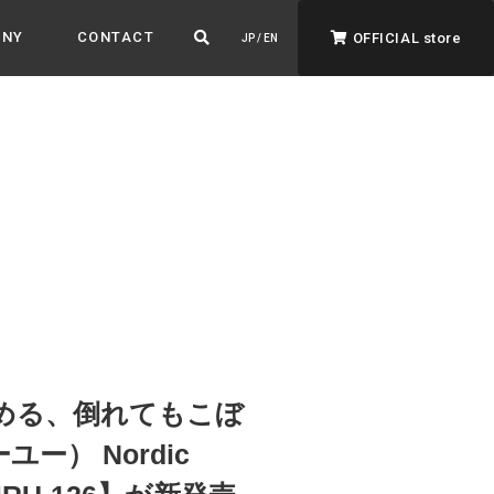
ANY
CONTACT
OFFICIAL store
JP / EN
ADVANTAGE&VISION
強みとビジョン
暮らし、イロドル
ト
しめる、倒れてもこぼ
） Nordic