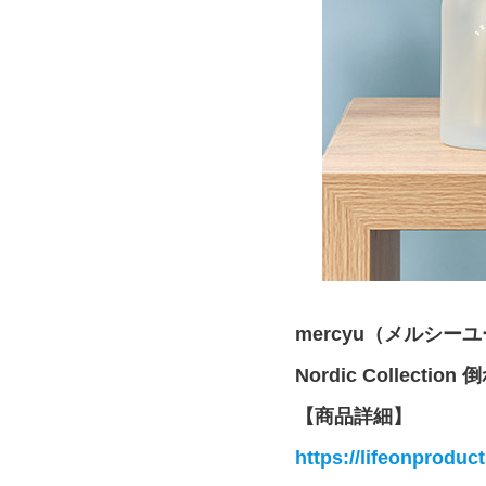
mercyu（メルシー
Nordic Collec
【商品詳細】
https://lifeonproduc