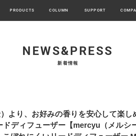
PRODUCTS
COLUMN
SUPPORT
COMP
カテゴリから選ぶ
家電
cyu
NEWS&PRESS
ーザー / ルームスプレー / ア
家事・生活雑貨
 etc
新着情報
UU
ルームフレグランス
 / スピーカー / モバイルバッ
 アダプター etc
ビューティー
s more
GE
PROFILE
家電 / 加湿器 / ハンディファ
デジタル雑貨
締役挨拶 / 経営理念 / 方針
会社概要 / 沿革
ーター etc
lus
ハンモック・ティピー・テン
日（金）より、お好みの香りを安心して楽
 / ティピー / テント etc
ライト・シーリングファン
ディフューザー【mercyu（メルシーユー
CHBeauty
バイク・アウトドア
/ 多機能ブラシ / ドライヤー