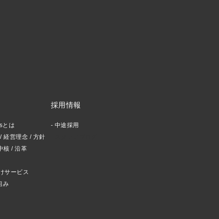
採用情報
ctsとは
中途採用
 経営理念 / 方針
スタッフブログ
中核 / 沿革
けサービス
組み