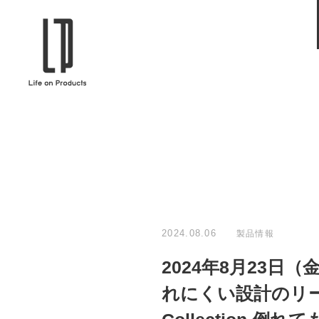
ブランドから選ぶ
企業情報TOPへ
Life on Products
mer
冷凍庫 / 掃除用品 / 加湿器 / ハンディ
ディフュ
ファン / ヒーター etc
ロマオイル
EVOOCH
RER
美顔器 / フェイススチーマー / ヘッド
イヤホン
スパ / EMS機器 etc
テリー /
JAVALO ELF
plu
ABOUT US
MESSA
シーリングファン / ペンダントライト
キッチン
Life on Productsについて
代表取
/ インテリアライト / 電球 etc
ン / ヒ
2024.08.06
製品情報
PRISMATE
Siff
2024年8月23
キッチン家電 / 加湿器 / ハンディファ
ハンモック
ン / ヒーター etc
れにくい設計のリード
Onlili
TOU
陶器エコ加湿器 etc
美顔器 