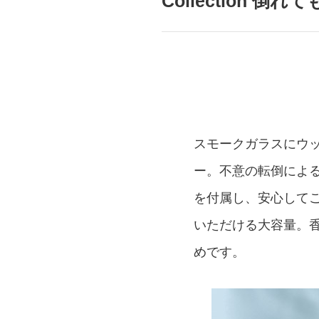
Collection 
mottole
B to B SERVICE
SDGs
法人のお客様向けサービス
SDG
スモークガラスにウ
ー。不意の転倒によ
を付属し、安心して
いただける大容量。
めです。