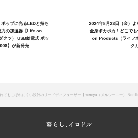
り、ポップに光るLEDと持ち
2024年8月23日（金
の加湿器【Life on
全身ポカポカ！どこでも使
ロダクツ） USB給電式 ポッ
on Products（ラ
F008】が新発売
クカ
こぼれにくい設計のリードディフューザー【mercyu（メルシーユー） Nordic Co