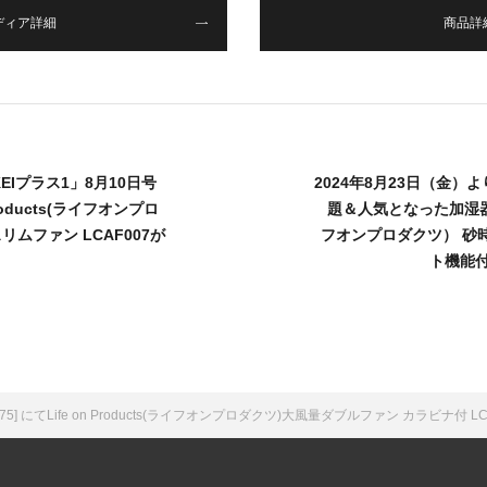
ディア詳細
商品詳
KEIプラス1」8月10日号
2024年8月23日（金
roducts(ライフオンプロ
題＆人気となった加湿器【Li
リムファン LCAF007が
フオンプロダクツ） 砂
ト機能付
 にてLife on Products(ライフオンプロダクツ)大風量ダブルファン カラビナ付 