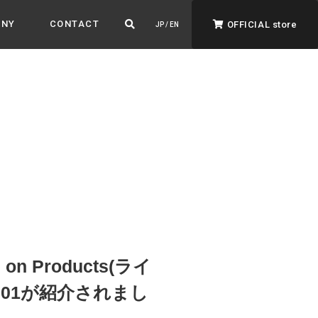
ANY
CONTACT
OFFICIAL store
JP / EN
ADVANTAGE&VISION
強みとビジョン
暮らし、イロドル
ト
 Products(ライ
001が紹介されまし