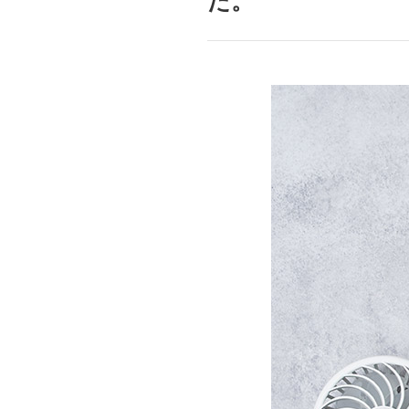
た。
mottole
B to B SERVICE
SDGs
法人のお客様向けサービス
SDG