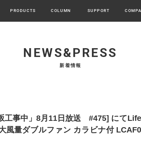
PRODUCTS
COLUMN
SUPPORT
COMP
カテゴリから選ぶ
家電
cyu
NEWS&PRESS
ーザー / ルームスプレー / ア
家事・生活雑貨
 etc
新着情報
UU
ルームフレグランス
 / スピーカー / モバイルバッ
 アダプター etc
ビューティー
s more
GE
PROFILE
家電 / 加湿器 / ハンディファ
デジタル雑貨
締役挨拶 / 経営理念 / 方針
会社概要 / 沿革
ーター etc
lus
ハンモック・ティピー・テン
中」8月11日放送 #475] にてLife on
 / ティピー / テント etc
ライト・シーリングファン
大風量ダブルファン カラビナ付 LCAF
CHBeauty
バイク・アウトドア
/ 多機能ブラシ / ドライヤー