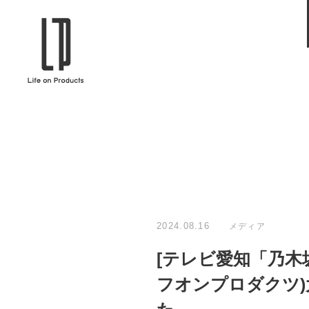
ブランドから選ぶ
企業情報TOPへ
Life on Products
mer
冷凍庫 / 掃除用品 / 加湿器 / ハンディ
ディフュ
ファン / ヒーター etc
ロマオイル
EVOOCH
RER
美顔器 / フェイススチーマー / ヘッド
イヤホン
スパ / EMS機器 etc
テリー /
JAVALO ELF
plu
ABOUT US
MESSA
シーリングファン / ペンダントライト
キッチン
Life on Productsについて
代表取
/ インテリアライト / 電球 etc
ン / ヒ
2024.08.16
メディア
PRISMATE
Siff
[テレビ愛知「乃木坂工事
キッチン家電 / 加湿器 / ハンディファ
ハンモック
ン / ヒーター etc
フオンプロダクツ)
Onlili
TOU
陶器エコ加湿器 etc
美顔器 