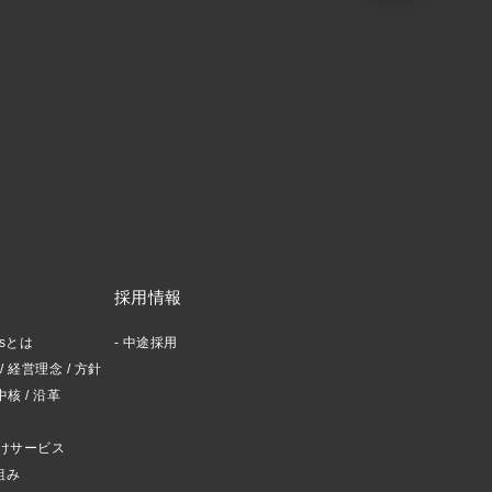
採用情報
ctsとは
中途採用
 経営理念 / 方針
スタッフブログ
中核 / 沿革
けサービス
組み