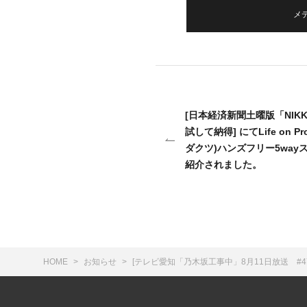
メ
[日本経済新聞土曜版「NIK
試して納得] にてLife on P
ダクツ)ハンズフリー5wayス
紹介されました。
HOME
お知らせ
[テレビ愛知「乃木坂工事中」8月11日放送 #475]