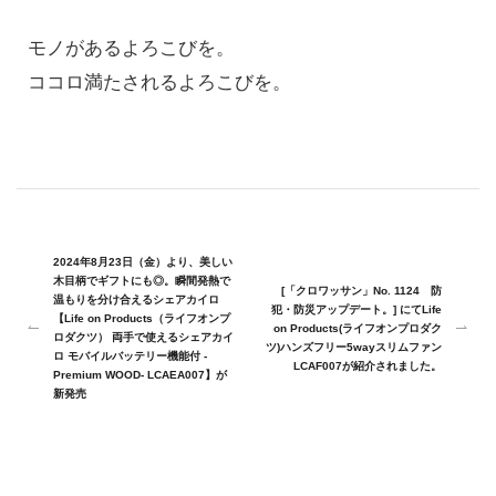
モノがあるよろこびを。
ココロ満たされるよろこびを。
2024年8月23日（金）より、美しい
木目柄でギフトにも◎。瞬間発熱で
[「クロワッサン」No. 1124 防
温もりを分け合えるシェアカイロ
犯・防災アップデート。] にてLife
【Life on Products（ライフオンプ
on Products(ライフオンプロダク
ロダクツ） 両手で使えるシェアカイ
ツ)ハンズフリー5wayスリムファン
ロ モバイルバッテリー機能付 -
LCAF007が紹介されました。
Premium WOOD- LCAEA007】が
新発売