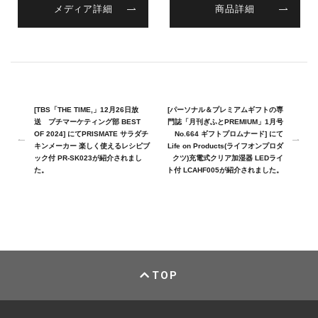
メディア詳細
商品詳細
[TBS「THE TIME,」12月26日放
[パーソナル＆プレミアムギフトの専
送 プチマーケティング部 BEST
門誌「月刊ぎふとPREMIUM」1月号
OF 2024] にてPRISMATE サラダチ
No.664 ギフトプロムナード] にて
キンメーカー 楽しく使えるレシピブ
Life on Products(ライフオンプロダ
ック付 PR-SK023が紹介されまし
クツ)充電式クリア加湿器 LEDライ
た。
ト付 LCAHF005が紹介されました。
TOP