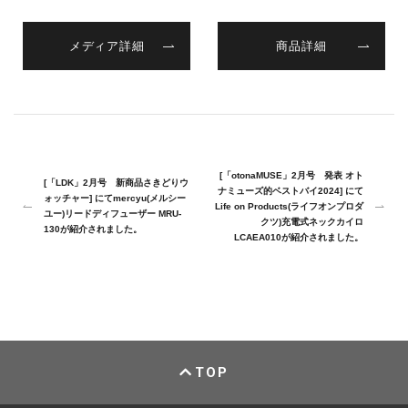
メディア詳細
商品詳細
[「otonaMUSE」2月号 発表 オト
[「LDK」2月号 新商品さきどりウ
ナミューズ的ベストバイ2024] にて
ォッチャー] にてmercyu(メルシー
Life on Products(ライフオンプロダ
ユー)リードディフューザー MRU-
クツ)充電式ネックカイロ
130が紹介されました。
LCAEA010が紹介されました。
TOP