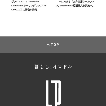
ヴァロエルフ） VINTAGE
一に冷ます「お弁当用クールファ
Collection シーリングファン JE-
ン」のMakuake応援購入を実施中。
CF001V】の新色が発売
TOP