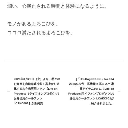
潤い、心満たされる時間と体験になるように。
モノがあるよろこびを。
ココロ満たされるよろこびを。
2025年3月25日（火）より、熱々の
[「Hot-Dog PRESS」No.534
お弁当を自動急速冷却！真上から送
2025/3/6号 高機能 × 高コスパ 家
風するお弁当専用ファン【Life on
電アイテム50] にてLife on
Products（ライフオンプロダクツ）
Products(ライフオンプロダクツ)お
お弁当用クールファン
弁当用クールファン LCAKC001が
LCAKC001】が新発売
紹介されました。