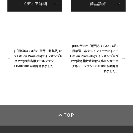
メディア詳細
商品詳細
[HBCラジオ「朝刊さくらい」4月8
[「日経MJ」3月28日号 新製品] に
日放送 ネクストフォーカス] にて
てLife on Products(ライフオンプロ
Life on Products(ライフオンプロダ
ダクツ)お弁当用クールファン
クツ)暑さ指数表示付人感センサーマ
LCAKC001が紹介されました。
グネットファン LCAF030が紹介さ
れました。
TOP