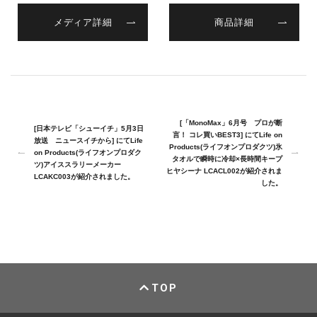
メディア詳細
商品詳細
[「MonoMax」6月号 プロが断
[日本テレビ「シューイチ」5月3日
言！ コレ買いBEST3] にてLife on
放送 ニュースイチから] にてLife
Products(ライフオンプロダクツ)氷
on Products(ライフオンプロダク
タオルで瞬時に冷却×長時間キープ
ツ)アイススラリーメーカー
ヒヤシーナ LCACL002が紹介されま
LCAKC003が紹介されました。
した。
TOP