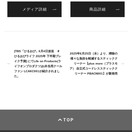
メディア詳細
商品詳細
[TBS「ひるおび」6月4日放送 ＃
2025年6月25日（水）より、掃除の
ひるおびライフ 2025年 下半期ブレ
様々な負担を軽減するスティックク
イク予測] にてLife on Products(ラ
リーナー【plus more（プラスモ
イフオンプロダクツ)お弁当用クール
ア） 自立式コードレススティックク
ファン LCAKC001が紹介されまし
リーナー PBACN001】が新発売
た。
TOP