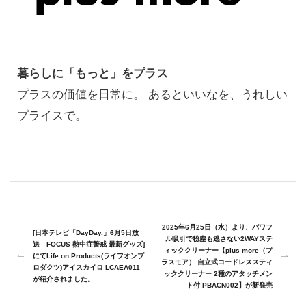
暮らしに「もっと」をプラス
プラスの価値を日常に。 あるといいなを、うれしい
プライスで。
2025年6月25日（水）より、パワフ
[日本テレビ「DayDay.」6月5日放
ル吸引で粉塵も逃さない2WAYステ
送 FOCUS 熱中症警戒 最新グッズ]
ィッククリーナー【plus more（プ
にてLife on Products(ライフオンプ
ラスモア） 自立式コードレススティ
ロダクツ)アイスカイロ LCAEA011
ッククリーナー 2種のアタッチメン
が紹介されました。
ト付 PBACN002】が新発売