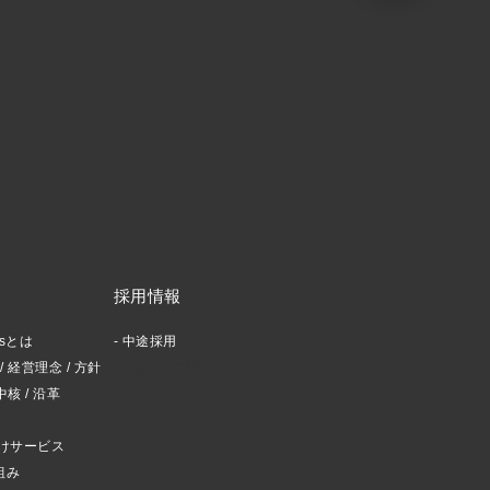
採用情報
ctsとは
中途採用
 経営理念 / 方針
スタッフブログ
中核 / 沿革
けサービス
組み