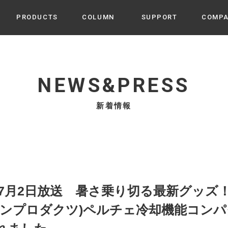
PRODUCTS
COLUMN
SUPPORT
COMP
カテゴリから選ぶ
家電
cyu
NEWS&PRESS
ーザー / ルームスプレー / ア
家事・生活雑貨
 etc
新着情報
UU
ルームフレグランス
 / スピーカー / モバイルバッ
 アダプター etc
ビューティー
s more
GE
PROFILE
家電 / 加湿器 / ハンディファ
デジタル雑貨
締役挨拶 / 経営理念 / 方針
会社概要 / 沿革
ーター etc
lus
ハンモック・ティピー・テン
7月2日放送 暑さ乗り切る最新グッズ！] に
 / ティピー / テント etc
ライト・シーリングファン
ライフオンプロダクツ)ペルチェ冷却機能コ
CHBeauty
バイク・アウトドア
/ 多機能ブラシ / ドライヤー