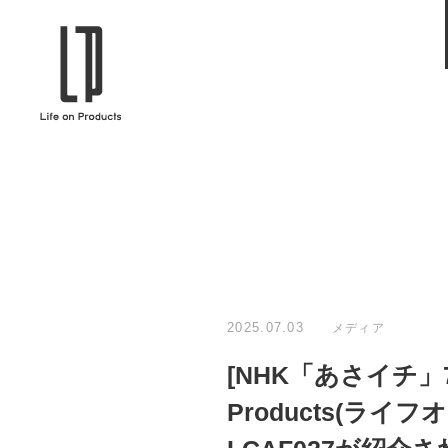
ブランドから選ぶ
企業情報TOPへ
Life on Products
mer
冷凍庫 / 掃除用品 / 加湿器 / ハンディ
ディフュ
ファン / ヒーター etc
ロマオイル
EVOOCH
RER
美顔器 / フェイススチーマー / ヘッド
イヤホン
スパ / EMS機器 etc
テリー /
JAVALO ELF
plu
ABOUT US
MESSA
シーリングファン / ペンダントライト
キッチン
Life on Productsについて
代表取
/ インテリアライト / 電球 etc
ン / ヒ
2025.07.03
メディア
PRISMATE
Siff
[NHK「あさイチ」
キッチン家電 / 加湿器 / ハンディファ
ハンモック
ン / ヒーター etc
Products(
Onlili
TOU
陶器エコ加湿器 etc
美顔器 