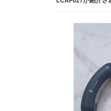
LCAF027が紹介
mottole
B to B SERVICE
SDGs
法人のお客様向けサービス
SDG