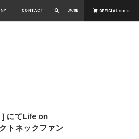
ANY
CONTACT
OFFICIAL store
JP / EN
ADVANTAGE&VISION
強みとビジョン
暮らし、イロドル
ト
てLife on
ンパクトネックファン