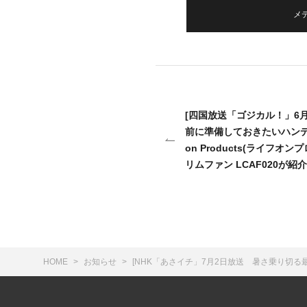
メ
[四国放送「ゴジカル！」6月3
前に準備しておきたいハンディ
on Products(ライフオ
リムファン LCAF020が
HOME
お知らせ
[NHK「あさイチ」7月2日放送 暑さ乗り切る最新