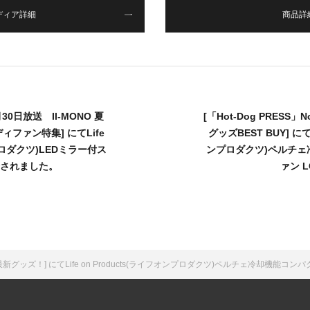
ディア詳細
商品詳
0日放送 II-MONO 夏
[「Hot-Dog PRESS」N
ファン特集] にてLife
グッズBEST BUY] にてL
ンプロダクツ)LEDミラー付ス
ンプロダクツ)ペルチェ
紹介されました。
ァン 
グッズ！] にてLife on Products(ライフオンプロダクツ)ペルチェ冷却機能コン