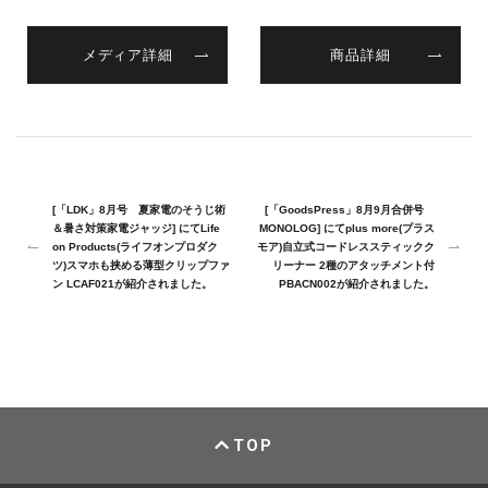
メディア詳細
商品詳細
[「LDK」8月号 夏家電のそうじ術
[「GoodsPress」8月9月合併号
＆暑さ対策家電ジャッジ] にてLife
MONOLOG] にてplus more(プラス
on Products(ライフオンプロダク
モア)自立式コードレススティックク
ツ)スマホも挟める薄型クリップファ
リーナー 2種のアタッチメント付
ン LCAF021が紹介されました。
PBACN002が紹介されました。
TOP