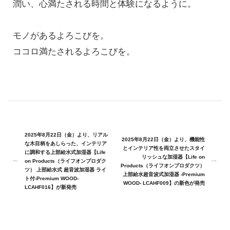
潤い、心満たされる時間と体験になるように。
モノがあるよろこびを。
ココロ満たされるよろこびを。
2025年8月22日（金）より、リアル
2025年8月22日（金）より、機能性
な木目柄をあしらった、インテリア
とインテリア性を両立させたスタイ
に調和する上部給水式加湿器【Life
リッシュな加湿器【Life on
on Products（ライフオンプロダク
Products（ライフオンプロダクツ）
ツ） 上部給水式 超音波加湿器 ライ
上部給水超音波式加湿器 -Premium
ト付-Premium WOOD-
WOOD- LCAHF009】の新色が発売
LCAHF016】が新発売