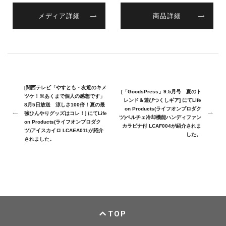
メディア詳細
商品詳細
[関西テレビ「やすとも・友近のキメ
[「GoodsPress」9.5月号 夏のト
ツケ！※あくまで個人の感想です」
レンド＆遊びつくしギア] にてLife
8月5日放送 涼しさ100倍！夏の最
on Products(ライフオンプロダク
強ひんやりグッズはコレ！] にてLife
ツ)ペルチェ冷却機能ハンディファン
on Products(ライフオンプロダク
カラビナ付 LCAF004が紹介されま
ツ)アイスカイロ LCAEA011が紹介
した。
されました。
TOP