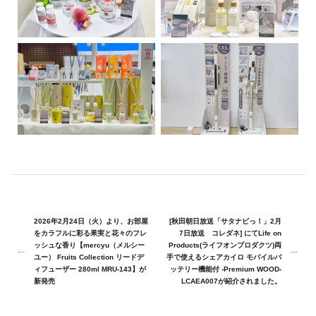
2026年2月24日（火）より、お部屋
[秋田朝日放送「サタナビっ！」2月
をカラフルに彩る果実と花々のフレ
7日放送 コレダネ] にてLife on
ッシュな香り【mercyu（メルシー
Products(ライフオンプロダクツ)両
ユー） Fruits Collection リードデ
手で使えるシェアカイロ モバイルバ
ィフューザー 280ml MRU-143】が
ッテリー機能付 -Premium WOOD-
新発売
LCAEA007が紹介されました。