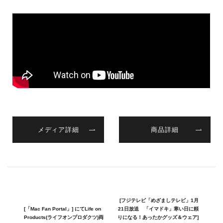
メディア詳細
商品詳細
[フジテレビ「めざましテレビ」1月
[「Mac Fan Portal」] にてLife on
21日放送 「イマドキ」寒い日に頼
Products(ライフオンプロダクツ)両
りになる！あったかグッズ＆ウェア]