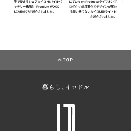
手で使えるシェアカイロ モバイルバ
にてLife on Products(ライフオンプ
ッテリー機能付 -Premium WOOD-
ロダクツ)温度変化でデザインが変わ
LCAEA007が紹介されました。
る使い捨てないカイロLEDライト付
が紹介されました。
TOP