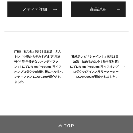
メディア詳細
商品詳細
[TBS「Nスタ」5月29日放送 きん
トレ「小型からデカすぎまで"用途
[札幌テレビ「シャイン！」5月19日
特化"型 手放せないハンディファ
放送 始めるのは今！熱中症対策]
ン」] にてLife on Products(ライフ
にてLife on Products(ライフオンプ
オンプロダクツ)自撮り棒にもなるハ
ロダクツ)アイススラリーメーカー
ンディファン LCAF040が紹介され
LCAKC003が紹介されました。
ました。
TOP