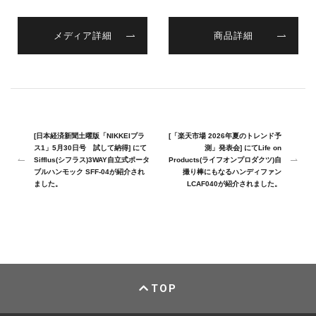
メディア詳細
商品詳細
[日本経済新聞土曜版「NIKKEIプラ
[「楽天市場 2026年夏のトレンド予
ス1」5月30日号 試して納得] にて
測」発表会] にてLife on
Sifflus(シフラス)3WAY自立式ポータ
Products(ライフオンプロダクツ)自
ブルハンモック SFF-04が紹介され
撮り棒にもなるハンディファン
ました。
LCAF040が紹介されました。
TOP