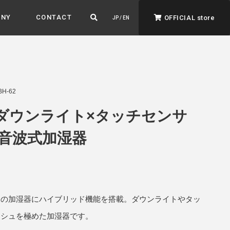
ANY
CONTACT
OFFICIAL store
JP / EN
H-62
ダウンライト×タッチセンサ
音波式加湿器
ADVANTAGE&VISION
強みとビジョン
暮らし、イロドル
ト
ムの加湿器にハイブリッド機能を搭載。ダウンライトやタッ
ッシュを極めた加湿器です。