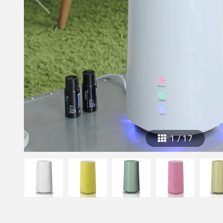
mottole
B to B SERVICE
SDGs
法人のお客様向けサービス
SDG
1
/
17