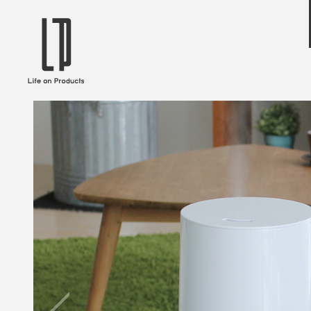
ブランドから選ぶ
企業情報TOPへ
Life on Products
mer
冷凍庫 / 掃除用品 / 加湿器 / ハンディ
ディフュ
ファン / ヒーター etc
ロマオイル
EVOOCH
RER
美顔器 / フェイススチーマー / ヘッド
イヤホン
スパ / EMS機器 etc
テリー /
JAVALO ELF
plu
ABOUT US
MESSA
シーリングファン / ペンダントライト
キッチン
Life on Productsについて
代表取
/ インテリアライト / 電球 etc
ン / ヒ
PRISMATE
Siff
キッチン家電 / 加湿器 / ハンディファ
ハンモック
ン / ヒーター etc
Onlili
TOU
陶器エコ加湿器 etc
美顔器 