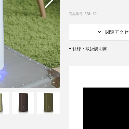
アクセサリー・消耗品
商品番号: BBH-62
ブランド
sへの取り組み
関連アクセ
仕様・取扱説明書