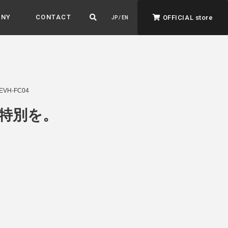
ANY
CONTACT
OFFICIAL store
JP / EN
H-FC04
特別を。
ADVANTAGE&VISION
強みとビジョン
暮らし、イロドル
ト