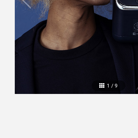
mottole
B to B SERVICE
SDGs
法人のお客様向けサービス
SDG
1
/
9