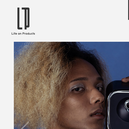
ブランドから選ぶ
企業情報TOPへ
Life on Products
mer
冷凍庫 / 掃除用品 / 加湿器 / ハンディ
ディフュ
ファン / ヒーター etc
ロマオイル
EVOOCH
RER
美顔器 / フェイススチーマー / ヘッド
イヤホン
スパ / EMS機器 etc
テリー /
JAVALO ELF
plu
ABOUT US
MESSA
シーリングファン / ペンダントライト
キッチン
Life on Productsについて
代表取
/ インテリアライト / 電球 etc
ン / ヒ
PRISMATE
Siff
キッチン家電 / 加湿器 / ハンディファ
ハンモック
ン / ヒーター etc
Onlili
TOU
陶器エコ加湿器 etc
美顔器 