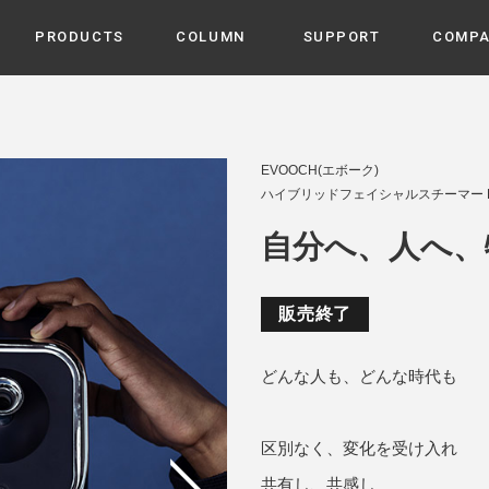
PRODUCTS
COLUMN
SUPPORT
COMP
カテゴリから選ぶ
家電
cyu
EVOOCH(エボーク)
ーザー / ルームスプレー / ア
ハイブリッドフェイシャルスチーマー EV
家事・生活雑貨
 etc
UU
自分へ、人へ、
ルームフレグランス
 / スピーカー / モバイルバッ
 アダプター etc
ビューティー
s more
販売終了
GE
PROFILE
家電 / 加湿器 / ハンディファ
デジタル雑貨
締役挨拶 / 経営理念 / 方針
会社概要 / 沿革
ーター etc
どんな人も、どんな時代も
lus
ハンモック・ティピー・テン
 / ティピー / テント etc
ライト・シーリングファン
区別なく、変化を受け入れ
CHBeauty
共有し、共感し
バイク・アウトドア
/ 多機能ブラシ / ドライヤー