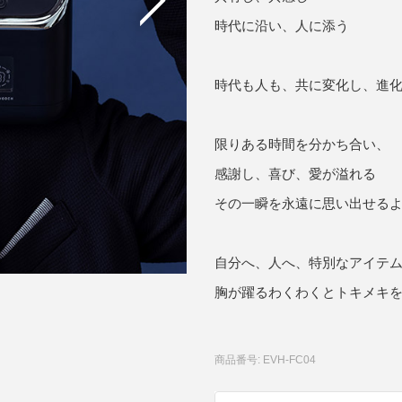
時代に沿い、人に添う
アクセサリー・消耗品
ブランド
sへの取り組み
時代も人も、共に変化し、進
限りある時間を分かち合い、
感謝し、喜び、愛が溢れる
その一瞬を永遠に思い出せる
自分へ、人へ、特別なアイテ
胸が躍るわくわくとトキメキを
商品番号: EVH-FC04