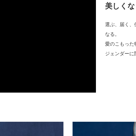
美しくな
選ぶ、届く、
なる。
愛のこもった
ジェンダーに