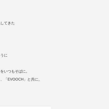
商品情報TOPへ
化してきた
全商品一覧を見る
ように
ムをいつもそばに。
、「EVOOCH」と共に。