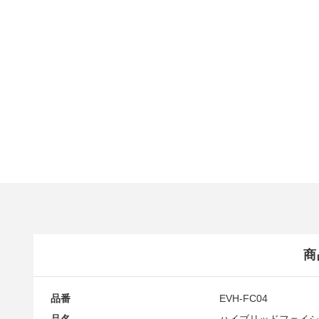
商
品番
EVH-FC04
品名
ハイブリッドフェイシ