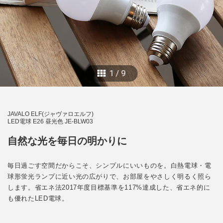
1
/
9
JAVALO ELF(ジャヴァロエルフ)
LED電球 E26 昼光色 JE-BLW03
自然な光を毎日の明かりに
毎日過ごす空間だからこそ、シンプルにいいものを。白熱電球・電
球形蛍光ランプに近い光の広がりで、お部屋をやさしく明るく照ら
します。省エネ法2017年度目標基準を117%達成した、省エネ的に
も優れたLED電球。