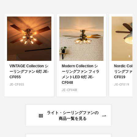
VINTAGE Collection シ
Modern Collection シ
Nordic Coll
ーリングファン 6灯 JE-
ーリングファン フィラ
リングファン 
CF055
メントLED 6灯 JE-
CF019
CF048
JE-CF055
JE-CF019
JE-CF048
ライト・シーリングファンの
商品一覧を見る