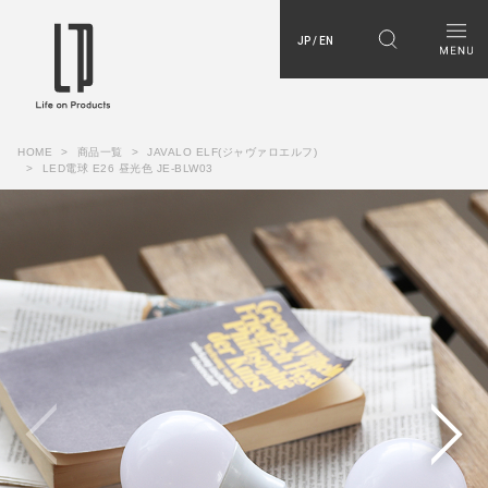
JP / EN
HOME
商品一覧
JAVALO ELF(ジャヴァロエルフ)
LED電球 E26 昼光色 JE-BLW03