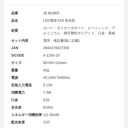
品番
JE-BLW03
品名
LED電球 E26 昼光色
カバー：ポリカーボネート、ヒートシンク：ア
材質
ルミニウム・熱可塑性ポリアミド、口金：真鍮
セット内容
電球、保証書(箱に記載)
JAN
4944370027358
S/CODE
A-1200-10
サイズ
60×60×110mm
重量
45g
電源
AC100V 50/60Hz
定格入力電流
0.13A
消費電力
7.3W
口金
E26
全光束
810lm
エネルギー消費効率
111.0lm/W
配光角度
220°