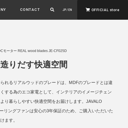
ANY
CONTACT
OFFICIAL store
JP / EN
Cモーター REAL wood blades JE-CF025D
造りだす快適空間
られるリアルウッドのブレードは、MDFのブレードとは違
ADVANTAGE&VISION
強みとビジョン
よくする為のエコ家電として、インテリアのイメージチェン
暮らし、イロドル
より暮らしやすい快適空間をお届けします。JAVALO
ト
シーリングファンは安心の3年保証のため、ご購入いただいた
だけます。