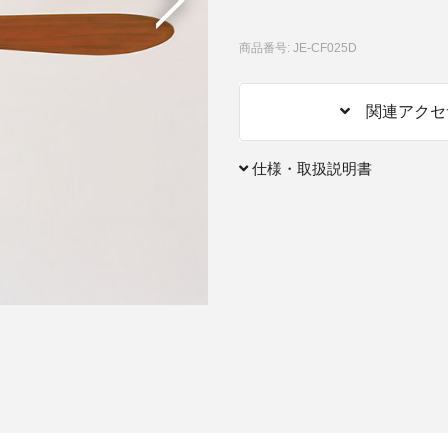
アクセサリー・消耗品
商品番号: JE-CF025D
ブランド
sへの取り組み
関連アクセ
仕様・取扱説明書