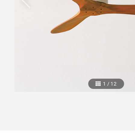
mottole
B to B SERVICE
SDGs
法人のお客様向けサービス
SDG
1
/
12