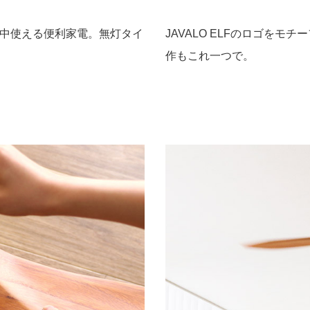
中使える便利家電。無灯タイ
JAVALO ELFのロゴを
作もこれ一つで。