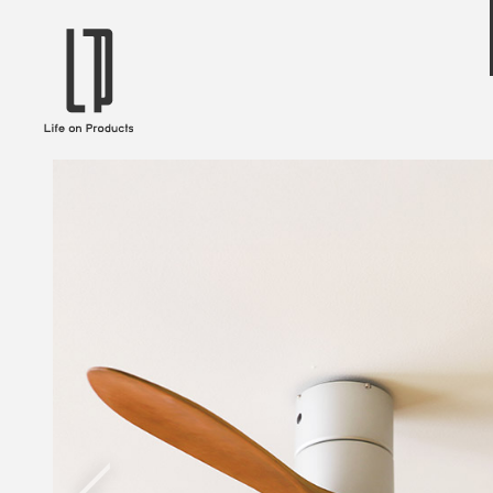
ブランドから選ぶ
企業情報TOPへ
Life on Products
mer
冷凍庫 / 掃除用品 / 加湿器 / ハンディ
ディフュ
ファン / ヒーター etc
ロマオイル
EVOOCH
RER
美顔器 / フェイススチーマー / ヘッド
イヤホン
スパ / EMS機器 etc
テリー /
JAVALO ELF
plu
ABOUT US
MESSA
シーリングファン / ペンダントライト
キッチン
Life on Productsについて
代表取
/ インテリアライト / 電球 etc
ン / ヒ
PRISMATE
Siff
キッチン家電 / 加湿器 / ハンディファ
ハンモック
ン / ヒーター etc
Onlili
TOU
陶器エコ加湿器 etc
美顔器 